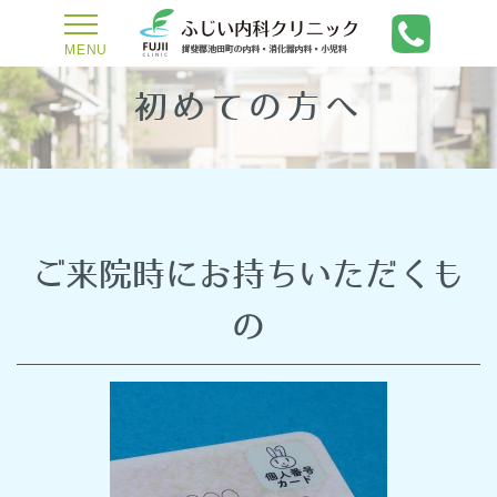
toggle
navigation
MENU
初めての方へ
ご来院時にお持ちいただくも
の