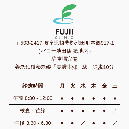
〒503-2417 岐阜県揖斐郡池田町本郷917-1
（バロー池田店 敷地内）
駐車場完備
養老鉄道養老線「美濃本郷」駅 徒歩10分
診療時間
月
火
水
木
金
土
午前 8:30 - 12:00
●
●
●
●
●
●
検査・往診
●
●
●
●
●
／
午後 3:30 - 6:30
●
●
／
●
●
／