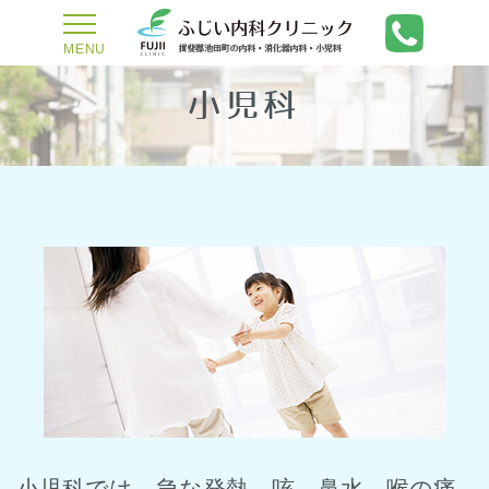
toggle
navigation
MENU
小児科
小児科では、急な発熱、咳、鼻水、喉の痛